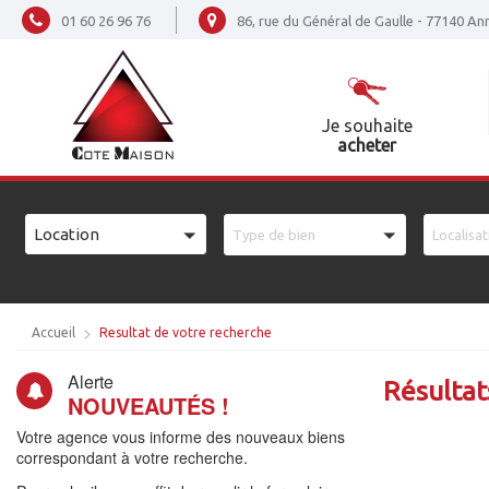
01 60 26 96 76
86, rue du Général de Gaulle - 77140 A
Je souhaite
acheter
VOTRE
RECHERCHE
VOTRE
Location
Type de bien
Localisat
RECHERCHE
Accueil
Resultat de votre recherche
Alerte
Résultat
NOUVEAUTÉS !
Votre agence vous informe des nouveaux biens
correspondant à votre recherche.