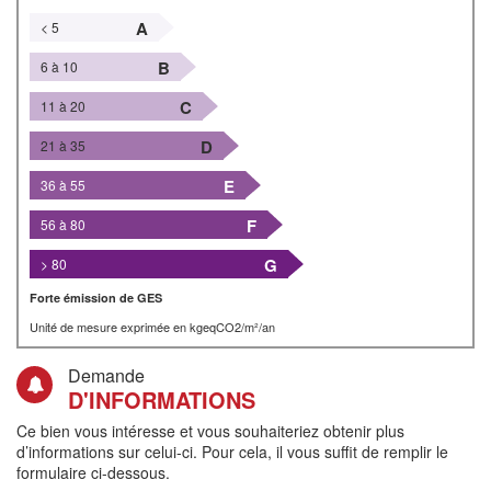
A
< 5
B
6 à 10
C
11 à 20
D
21 à 35
E
36 à 55
F
56 à 80
G
> 80
Forte émission de GES
Unité de mesure exprimée en kgeqCO2/m²/an
Demande
D'INFORMATIONS
Ce bien vous intéresse et vous souhaiteriez obtenir plus
d’informations sur celui-ci. Pour cela, il vous suffit de remplir le
formulaire ci-dessous.