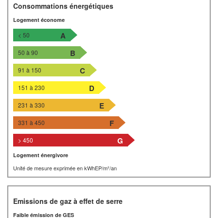
Consommations énergétiques
Logement économe
A
< 50
B
50 à 90
C
91 à 150
D
151 à 230
E
231 à 330
F
331 à 450
G
> 450
Logement énergivore
Unité de mesure exprimée en kWhEP/m²/an
Emissions de gaz à effet de serre
Faible émission de GES