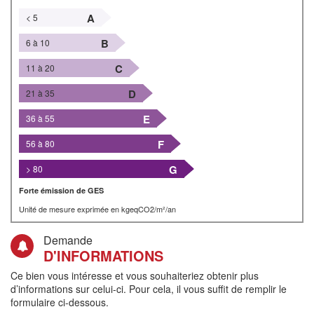
A
< 5
B
6 à 10
C
11 à 20
D
21 à 35
E
36 à 55
F
56 à 80
G
> 80
Forte émission de GES
Unité de mesure exprimée en kgeqCO2/m²/an
Demande
D'INFORMATIONS
Ce bien vous intéresse et vous souhaiteriez obtenir plus
d’informations sur celui-ci. Pour cela, il vous suffit de remplir le
formulaire ci-dessous.