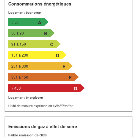
Consommations énergétiques
Logement économe
A
< 50
B
50 à 90
C
91 à 150
D
151 à 230
E
231 à 330
F
331 à 450
G
> 450
Logement énergivore
Unité de mesure exprimée en kWhEP/m²/an
Emissions de gaz à effet de serre
Faible émission de GES