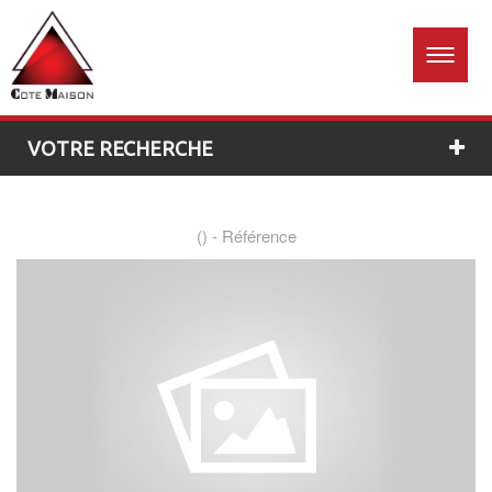
Accueil
Estimation
01 60
26 96
gratuite
76
VOTRE RECHERCHE
() -
Référence