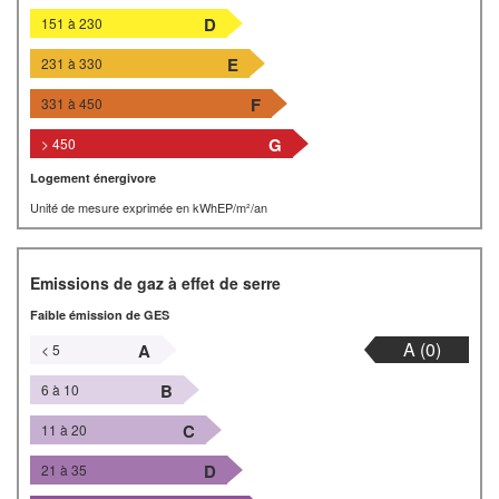
D
151 à 230
E
231 à 330
F
331 à 450
G
> 450
Logement énergivore
Unité de mesure exprimée en kWhEP/m²/an
Emissions de gaz à effet de serre
Faible émission de GES
A (0)
A
< 5
B
6 à 10
C
11 à 20
D
21 à 35