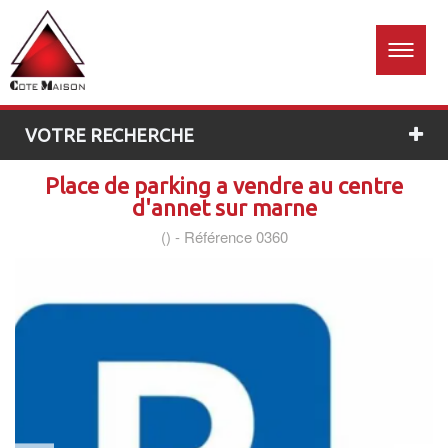
Accueil
Estimation
01 60
26 96
gratuite
76
VOTRE RECHERCHE
Place de parking a vendre au centre
d'annet sur marne
() -
Référence 0360