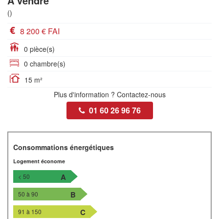
A vendre
()
8 200 € FAI
0 pièce(s)
0 chambre(s)
15 m²
Plus d'information ? Contactez-nous
01 60 26 96 76
Consommations énergétiques
Logement économe
A
< 50
B
50 à 90
C
91 à 150