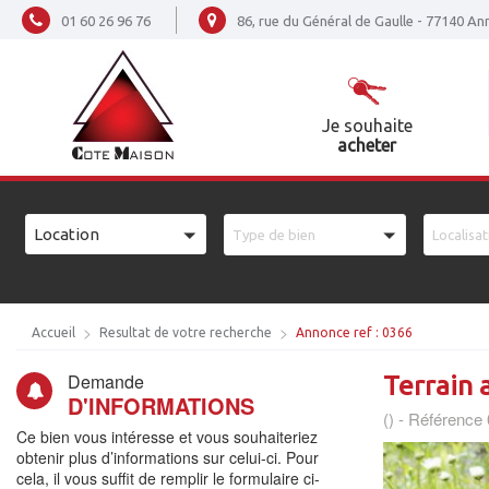
01 60 26 96 76
86, rue du Général de Gaulle - 77140 A
Je souhaite
acheter
VOTRE
RECHERCHE
VOTRE
Location
Type de bien
Localisat
RECHERCHE
Accueil
Resultat de votre recherche
Annonce ref : 0366
Demande
Terrain 
D'INFORMATIONS
() -
Référence
Ce bien vous intéresse et vous souhaiteriez
obtenir plus d’informations sur celui-ci. Pour
cela, il vous suffit de remplir le formulaire ci-