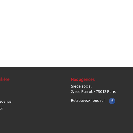
lière
Nos agences
Siège social
2, rue Parrot - 75012 Paris
Retrouvez-nous sur
'agence
er