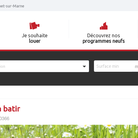
nnet-sur-Marne
Je souhaite
Découvrez nos
louer
programmes neufs
ion
m
a batir
 0366