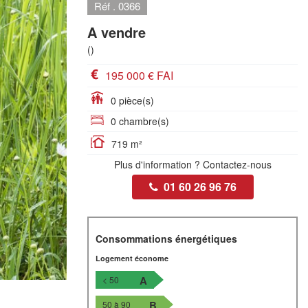
Réf . 0366
A vendre
()
195 000 € FAI
0 pièce(s)
0 chambre(s)
719 m²
Plus d'information ? Contactez-nous
01 60 26 96 76
Consommations énergétiques
Logement économe
A
< 50
B
50 à 90