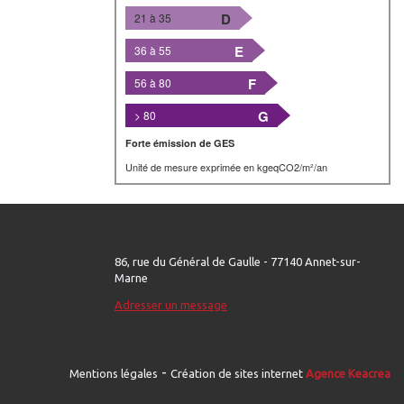
D
21 à 35
E
36 à 55
F
56 à 80
G
> 80
Forte émission de GES
Unité de mesure exprimée en kgeqCO2/m²/an
86, rue du Général de Gaulle - 77140 Annet-sur-
Marne
Adresser un message
-
Mentions légales
Création de sites internet
Agence Keacrea