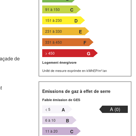
C
91 à 150
D
151 à 230
E
231 à 330
F
331 à 450
G
> 450
 façade de
Logement énergivore
Unité de mesure exprimée en kWhEP/m²/an
nt
Emissions de gaz à effet de serre
Faible émission de GES
A (0)
A
< 5
B
6 à 10
C
11 à 20