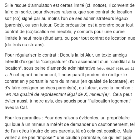
Si le risque d'annulation est certes limité (cf. notice), il convient de
faire en sorte, pour diverses raisons, que son contrat de location
soit (co) signé par au moins l'un de ses administrateurs légaux
(parents), ou son tuteur. Cette précaution est à prendre pour tout
contrat de (co)location en meublé, y compris pour une durée
limitée à neuf mois (étudiant), ou pour tout contrat de location nue
(de trois ou six ans).
Pour régulariser le contrat :
Depuis la loi Alur, un texte ambigu
interdit d'exiger la "cosignature" d'un ascendant d'un "canditat à la
location", sous peine d'amende administrative
(loi du 06.07.1989, art. 22-
A cet égard notamment, il nous paraît prudent de rédiger le
2).
contrat en y portant le nom du mineur (en qualité de locataire), et
d'y faire cosigner son/ses parents(s), ou tuteur, avec la mention :
"
en ma qualité de représentant légal de X, mineur(e)
". Cela peut
éviter aussi, à notre avis, des soucis pour "l'allocation logement"
avec la Caf.
Pour les garanties :
Pour des raisons évidentes, un propriétaire
qui loue à un mineur a intérêt de demander un cautionnement, tel
de l'un et/ou l(autre de ses parents, là où cela est possible. Mais
veillez à ne pas "imposer" une caution parentale, ce qui est jugé