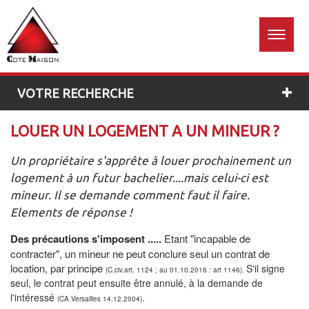
Accueil
Estimation
01 60
26 96
gratuite
76
VOTRE RECHERCHE
LOUER UN LOGEMENT A UN MINEUR ?
Un propriétaire s'apprête à louer prochainement un
logement à un futur bachelier....mais celui-ci est
mineur. Il se demande comment faut il faire.
Elements de réponse !
Des précautions s'imposent .....
Etant "incapable de
contracter", un mineur ne peut conclure seul un contrat de
location, par principe
S'il signe
(C.civ.art. 1124 ; au 01.10.2016 : art 1146).
seul, le contrat peut ensuite être annulé, à la demande de
l'intéressé
.
(CA Versailles 14.12.2004)