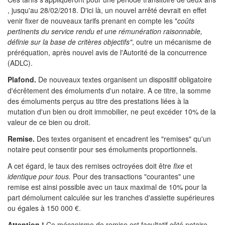
, jusqu'au 28/02/2018. D'ici là, un nouvel arrêté devrait en effet
venir fixer de nouveaux tarifs prenant en compte les "
coûts
pertinents du service rendu et une rémunération raisonnable,
définie sur la base de critères objectifs"
, outre un mécanisme de
préréquation, après nouvel avis de l'Autorité de la concurrence
(ADLC).
Plafond.
De nouveaux textes organisent un dispositif obligatoire
d'écrêtement des émoluments d'un notaire. A ce titre, la somme
des émoluments perçus au titre des prestations liées à la
mutation d'un bien ou droit immobilier, ne peut excéder 10% de la
valeur de ce bien ou droit.
Remise.
Des textes organisent et encadrent les "remises" qu'un
notaire peut consentir pour ses émoluments proportionnels.
A cet égard, le taux des remises octroyées doit être
fixe
et
identique pour tous.
Pour des transactions "courantes" une
remise est ainsi possible avec un taux maximal de 10% pour la
part démolument calculée sur les tranches d'assiette supérieures
ou égales à 150 000 €.
Attention !
Ce mécanisme de remise est facultatif côté notaire,