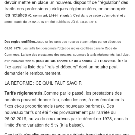
devoir mettre en place un nouveau dispositif de "régulation" des
trarifs des professions juridiques réglementées, en ce compris
les notaires
(C. comm art. L444-1 et suiv.).
C'est dans ce cadre qu'un décret et un
arrêté, datés du 26.02.2016 ont été publiés au JO du 28.02.2016.
Des règles codifiées.
Jusqu'ici, les tarifs des notaires étaient régis par un décret du
08.03.1978. Les tarifs font désormais l'objet de règles codifiées dans le Code de
Commerce. La liste des prestations des notaires, soumises à tarifs réglementés, fait l'objet
Un nouveau texte
d'un nouveau tableau
(tab.5 de l'art. annexe 4-7 du C comm).
fixe aussi la liste des "frais et débours" dont un notaire peut
demander le remboursement.
LA REFORME : CE QU'IL FAUT SAVOIR
Tarifs réglementés.
Comme par le passé, les prestations des
notaires peuvent donner lieu, selon les cas, à des émoluments
fixes et/ou proportionnels (avec nouveaux barèmes). Des
nouveaux tarifs ont été fixés provisoirement par l'arrêté du
26.02.2016, au vu de ceux prévus par le décret de 1978, dans la
limite d'une variation de 5 % (à la baisse).
Ces tarifs s'appliqueront pour une période transitoire de deux ans